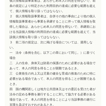
個人情報取扱事業者は、あらかじめ本人の同意を得ないで、前
条の規定により特定された利用目的の達成に必要な範囲を超え
て、個人情報を取り扱ってはならない。
２ 個人情報取扱事業者は、合併その他の事由により他の個人
情報取扱事業者から事業を承継することに伴って個人情報を取
得した場合は、あらかじめ本人の同意を得ないで、承継前にお
ける当該個人情報の利用目的の達成に必要な範囲を超えて、当
該個人情報を取り扱ってはならない。
３ 前二項の規定は、次に掲げる場合については、適用しな
い。
一 法令（条例を含む。以下この章において同じ。）に基づく
場合
二 人の生命、身体又は財産の保護のために必要がある場合で
あって、本人の同意を得ることが困難であるとき。
三 公衆衛生の向上又は児童の健全な育成の推進のために特に
必要がある場合であって、本人の同意を得ることが困難である
とき。
四 国の機関若しくは地方公共団体又はその委託を受けた者が
法令の定める事務を遂行することに対して協力する必要がある
場合であって、本人の同意を得ることにより当該事務の遂行に
支障を及ぼすおそれがあるとき。