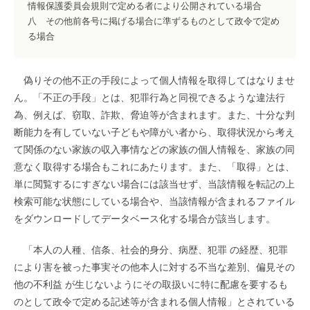
情報保護委員会規則で定める者により公開されている場合
八 その他前各号に掲げる場合に準ずるものとして政令で定め
る場合
偽りその他不正の手段によって個人情報を取得してはなりませ
ん。「不正の手段」とは、犯罪行為と同視できるような違法行
為、例えば、窃取、詐欺、脅迫等が含まれます。また、十分な判
断能力を有していない子どもや障がい者から、取得状況から考え
て関係のない家族の収入事情などの家族の個人情報を、家族の同
意なく取得する場合もこれにあたります。また、「取得」とは、
単に閲覧するにすぎない場合には該当せず、当該情報を転記の上
検索可能な状態にしている場合や、当該情報が含まれるファイル
をダウンロードしてデータベース化する場合が該当します。
「本人の人種、信条、社会的身分、病歴、犯罪 の経歴、犯罪
により害を被った事実その他本人に対する不当な差別、偏見その
他の不利益 が生じないようにその取扱いに特に配慮を要するも
のとして政令で定める記述等が含まれる個人情報」とされている