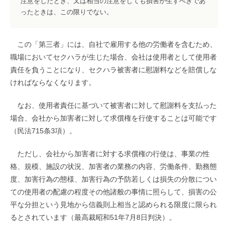
注意をしたとき、又は相当の注意をしても損害が生ずべきであ
ったときは、この限りでない。
この「第三者」には、自社で雇用する他の労働者を含むため、
職場においてセクハラが生じた場合、会社は使用者として使用者
責任を負うことになり、セクハラ被害者に慰謝料などを賠償しな
ければならなくなります。
なお、使用者責任に基づいて被害者に対して慰謝料を支払った
場合、会社から加害者に対して求償権を行使することは可能です
（民法715条3項）。
ただし、会社から加害者に対する求償権の行使は、事業の性
格、規模、施設の状況、加害者の業務の内容、労働条件、勤務態
度、加害行為の態様、加害行為の予防若しくは損失の分散につい
ての使用者の配慮の程度その他諸般の事情に照らして、損害の公
平な分担という見地から信義則上相当と認められる限度に限られ
るとされています（最高裁昭和51年7月8日判決）。