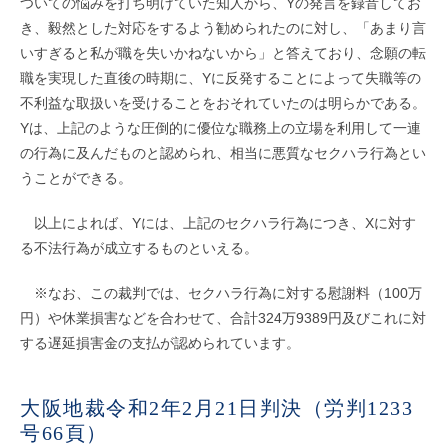
ついての悩みを打ち明けていた知人から、Yの発言を録音してお
き、毅然とした対応をするよう勧められたのに対し、「あまり言
いすぎると私が職を失いかねないから」と答えており、念願の転
職を実現した直後の時期に、Yに反発することによって失職等の
不利益な取扱いを受けることをおそれていたのは明らかである。
Yは、上記のような圧倒的に優位な職務上の立場を利用して一連
の行為に及んだものと認められ、相当に悪質なセクハラ行為とい
うことができる。
以上によれば、Yには、上記のセクハラ行為につき、Xに対す
る不法行為が成立するものといえる。
※なお、この裁判では、セクハラ行為に対する慰謝料（100万
円）や休業損害などを合わせて、合計324万9389円及びこれに対
する遅延損害金の支払が認められています。
大阪地裁令和2年2月21日判決（労判1233
号66頁）