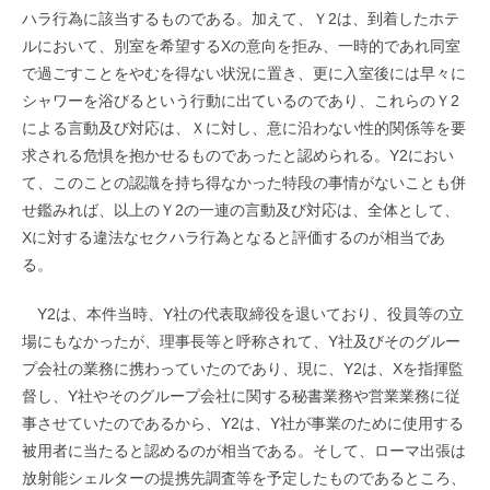
ハラ行為に該当するものである。加えて、Ｙ2は、到着したホテ
ルにおいて、別室を希望するXの意向を拒み、一時的であれ同室
で過ごすことをやむを得ない状況に置き、更に入室後には早々に
シャワーを浴びるという行動に出ているのであり、これらのＹ2
による言動及び対応は、Ｘに対し、意に沿わない性的関係等を要
求される危惧を抱かせるものであったと認められる。Y2におい
て、このことの認識を持ち得なかった特段の事情がないことも併
せ鑑みれば、以上のＹ2の一連の言動及び対応は、全体として、
Xに対する違法なセクハラ行為となると評価するのが相当であ
る。
Y2は、本件当時、Y社の代表取締役を退いており、役員等の立
場にもなかったが、理事長等と呼称されて、Y社及びそのグルー
プ会社の業務に携わっていたのであり、現に、Y2は、Xを指揮監
督し、Y社やそのグループ会社に関する秘書業務や営業業務に従
事させていたのであるから、Y2は、Y社が事業のために使用する
被用者に当たると認めるのが相当である。そして、ローマ出張は
放射能シェルターの提携先調査等を予定したものであるところ、