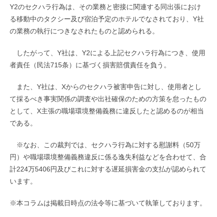
Y2のセクハラ行為は、その業務と密接に関連する同出張におけ
る移動中のタクシー及び宿泊予定のホテルでなされており、Y社
の業務の執行につきなされたものと認められる。
したがって、Y社は、Y2による上記セクハラ行為につき、使用
者責任（民法715条）に基づく損害賠償責任を負う。
また、Y社は、Xからのセクハラ被害申告に対し、使用者とし
て採るべき事実関係の調査や出社確保のための方策を怠ったもの
として、X主張の職場環境整備義務に違反したと認めるのが相当
である。
※なお、この裁判では、セクハラ行為に対する慰謝料（50万
円）や職場環境整備義務違反に係る逸失利益などを合わせて、合
計224万5406円及びこれに対する遅延損害金の支払が認められて
います。
※本コラムは掲載日時点の法令等に基づいて執筆しております。