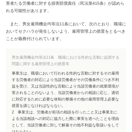
害者たる労働者に対する損害賠償責任（民法第415条）が認めら
れる可能性があります。
また、男女雇用機会均等法11条において、次のとおり、職場に
おいてセクハラが発生しないよう、雇用管理上の措置をとるべき
ことが義務付けられています。
男女雇用機会均等法11条 職場における性的な言動に起因する
問題に関する雇用管理上の措置等
事業主は、職場において行われる性的な言動に対するその雇用
する労働者の対応により当該労働者がその労働条件につき不利
益を受け、又は当該性的な言動により当該労働者の就業環境が
害されることのないよう、当該労働者からの相談に応じ、適切
に対応するために必要な体制の整備その他の雇用管理上必要な
措置を講じなければならない。
2 事業主は、労働者が前項の相談を行ったこと又は事業主に
よる当該相談への対応に協力した際に事実を述べたことを理由
として、当該労働者に対して解雇その他不利益な取扱いをして
はならない。