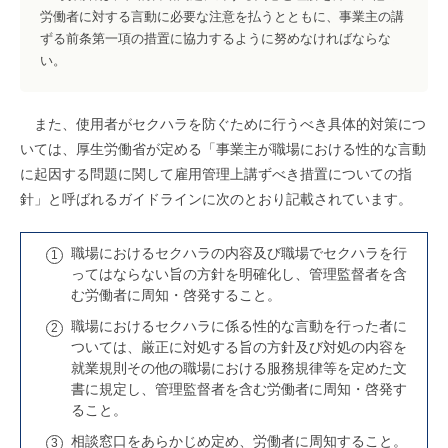
労働者に対する言動に必要な注意を払うとともに、事業主の講
ずる前条第一項の措置に協力するように努めなければならな
い。
また、使用者がセクハラを防ぐために行うべき具体的対策につ
いては、厚生労働省が定める「事業主が職場における性的な言動
に起因する問題に関して雇用管理上講ずべき措置についての指
針」と呼ばれるガイドラインに次のとおり記載されています。
職場におけるセクハラの内容及び職場でセクハラを行
ってはならない旨の方針を明確化し、管理監督者を含
む労働者に周知・啓発すること。
職場におけるセクハラに係る性的な言動を行った者に
ついては、厳正に対処する旨の方針及び対処の内容を
就業規則その他の職場における服務規律等を定めた文
書に規定し、管理監督者を含む労働者に周知・啓発す
ること。
相談窓口をあらかじめ定め、労働者に周知すること。