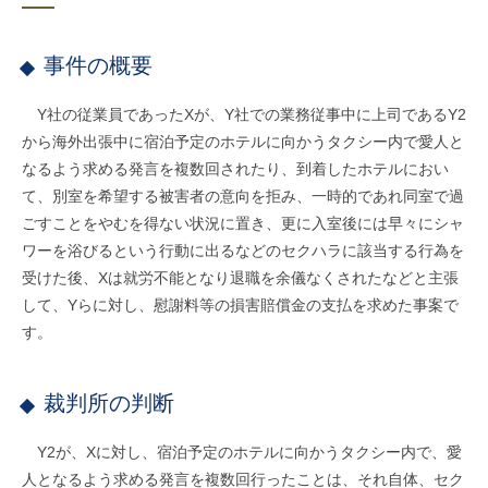
事件の概要
Y社の従業員であったXが、Y社での業務従事中に上司であるY2
から海外出張中に宿泊予定のホテルに向かうタクシー内で愛人と
なるよう求める発言を複数回されたり、到着したホテルにおい
て、別室を希望する被害者の意向を拒み、一時的であれ同室で過
ごすことをやむを得ない状況に置き、更に入室後には早々にシャ
ワーを浴びるという行動に出るなどのセクハラに該当する行為を
受けた後、Xは就労不能となり退職を余儀なくされたなどと主張
して、Yらに対し、慰謝料等の損害賠償金の支払を求めた事案で
す。
裁判所の判断
Y2が、Xに対し、宿泊予定のホテルに向かうタクシー内で、愛
人となるよう求める発言を複数回行ったことは、それ自体、セク