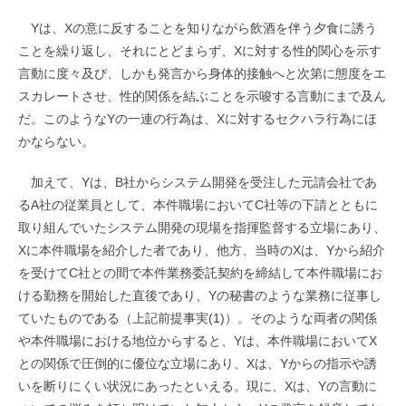
Yは、Xの意に反することを知りながら飲酒を伴う夕食に誘う
ことを繰り返し、それにとどまらず、Xに対する性的関心を示す
言動に度々及び、しかも発言から身体的接触へと次第に態度をエ
スカレートさせ、性的関係を結ぶことを示唆する言動にまで及ん
だ。このようなYの一連の行為は、Xに対するセクハラ行為にほ
かならない。
加えて、Yは、B社からシステム開発を受注した元請会社であ
るA社の従業員として、本件職場においてC社等の下請とともに
取り組んでいたシステム開発の現場を指揮監督する立場にあり、
Xに本件職場を紹介した者であり、他方、当時のXは、Yから紹介
を受けてC社との間で本件業務委託契約を締結して本件職場にお
ける勤務を開始した直後であり、Yの秘書のような業務に従事し
ていたものである（上記前提事実(1)）。そのような両者の関係
や本件職場における地位からすると、Yは、本件職場においてX
との関係で圧倒的に優位な立場にあり、Xは、Yからの指示や誘
いを断りにくい状況にあったといえる。現に、Xは、Yの言動に