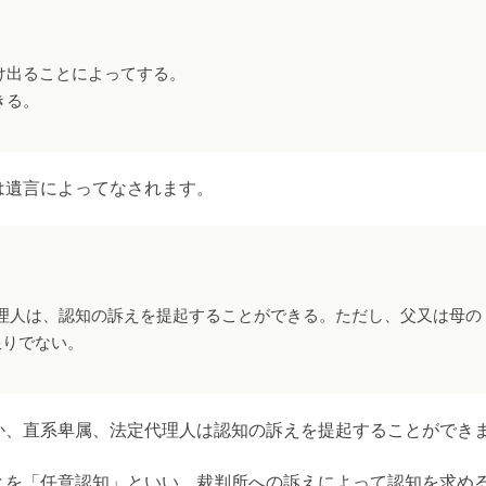
け出ることによってする。
きる。
遺言によってなされます。
理人は、認知の訴えを提起することができる。ただし、父又は母の
限りでない。
、直系卑属、法定代理人は認知の訴えを提起することができ
を「任意認知」といい、裁判所への訴えによって認知を求め