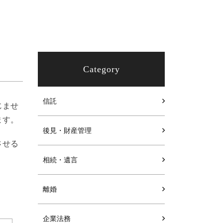
Category
信託
じませ
ます。
後見・財産管理
させる
相続・遺言
離婚
企業法務