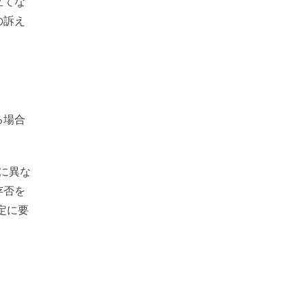
立てな
の訴え
る場合
に異な
存否を
定に要
。